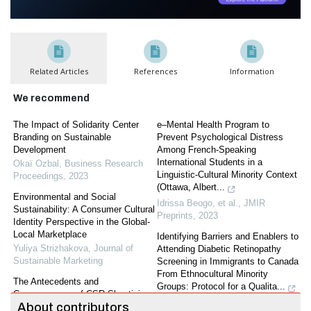
Related Articles
References
Information
We recommend
The Impact of Solidarity Center
e–Mental Health Program to
Branding on Sustainable
Prevent Psychological Distress
Development
Among French-Speaking
International Students in a
Okaï Ozbal
,
Business Research
Linguistic-Cultural Minority Context
Proceedings
,
2023
(Ottawa, Albert...
Environmental and Social
Idrissa Beogo, et al.
,
JMIR
Sustainability: A Consumer Cultural
Preprints
,
2023
Identity Perspective in the Global-
Local Marketplace
Identifying Barriers and Enablers to
Yuliya Strizhakova
,
Journal of
Attending Diabetic Retinopathy
Sustainable Marketing
Screening in Immigrants to Canada
From Ethnocultural Minority
The Antecedents and
Groups: Protocol for a Qualita...
Consequences of CSR Skepticism:
Maman Joyce Dogba
,
JMIR Res
About contributors
An Integrated Framework.