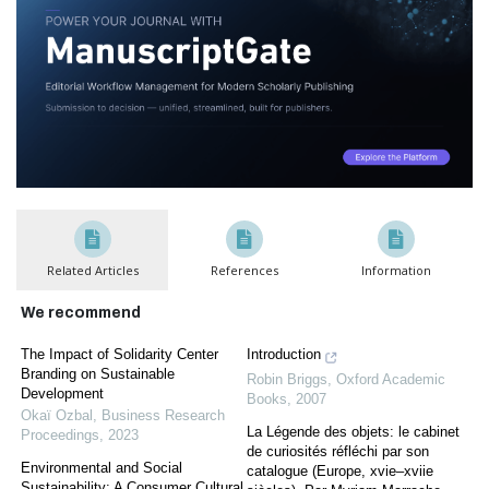
Related Articles
References
Information
We recommend
The Impact of Solidarity Center
Introduction
Branding on Sustainable
Robin Briggs
,
Oxford Academic
Development
Books
,
2007
Okaï Ozbal
,
Business Research
La Légende des objets: le cabinet
Proceedings
,
2023
de curiosités réfléchi par son
Environmental and Social
catalogue (Europe, xvie–xviie
Sustainability: A Consumer Cultural