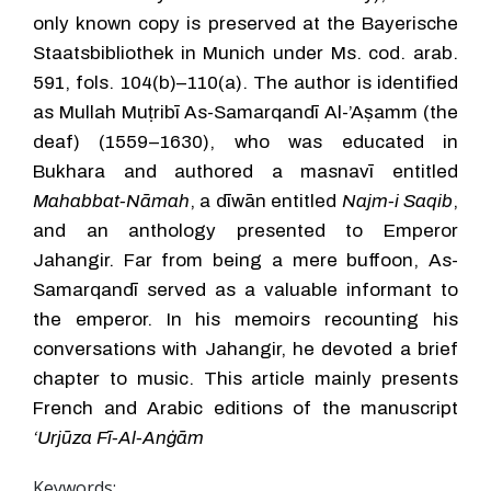
only known copy is preserved at the Bayerische
Staatsbibliothek in Munich under Ms. cod. arab.
591, fols. 104(b)–110(a). The author is identified
as Mullah Muṭribī As-Samarqandī Al-’Aṣamm (the
deaf) (1559–1630), who was educated in
Bukhara and authored a masnavī entitled
Mahabbat-Nāmah
, a dīwān entitled
Najm-i Saqib
,
and an anthology presented to Emperor
Jahangir. Far from being a mere buffoon, As-
Samarqandī served as a valuable informant to
the emperor. In his memoirs recounting his
conversations with Jahangir, he devoted a brief
chapter to music. This article mainly presents
French and Arabic editions of the manuscript
‘Urjūza Fī-Al-Anġām
Keywords: