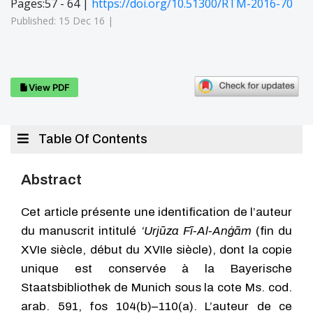
Pages:57 - 64 |
https://doi.org/10.51300/RTM-2016-70
Published: 15 Dec 16 |
View PDF
Table Of Contents
Abstract
Cet article présente une identification de l’auteur
du manuscrit intitulé
‘Urjūza Fī-Al-Anġām
(fin du
XVIe siècle, début du XVIIe siècle), dont la copie
unique est conservée à la Bayerische
Staatsbibliothek de Munich sous la cote Ms. cod.
arab. 591, fos 104(b)–110(a). L’auteur de ce