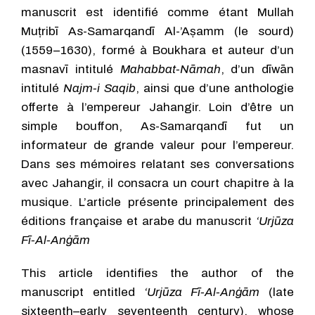
manuscrit est identifié comme étant Mullah
Muṭribī As-Samarqandī Al-’Aṣamm (le sourd)
(1559–1630), formé à Boukhara et auteur d’un
masnavī intitulé
Mahabbat-Nāmah
, d’un dīwān
intitulé
Najm-i Saqib
, ainsi que d’une anthologie
offerte à l’empereur Jahangir. Loin d’être un
simple bouffon, As-Samarqandī fut un
informateur de grande valeur pour l’empereur.
Dans ses mémoires relatant ses conversations
avec Jahangir, il consacra un court chapitre à la
musique. L’article présente principalement des
éditions française et arabe du manuscrit
‘Urjūza
Fī-Al-Anġām
This article identifies the author of the
manuscript entitled
‘Urjūza Fī-Al-Anġām
(late
sixteenth–early seventeenth century), whose